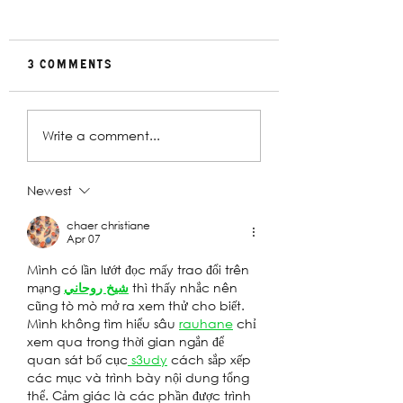
3 Comments
Rehearsal
In Conversat
Write a comment...
Gallery | Big
with Christin
Religion
Davey | The
Deplorables
Newest
chaer christiane
Apr 07
Mình có lần lướt đọc mấy trao đổi trên 
mạng 
شيخ روحاني
 thì thấy nhắc nên 
cũng tò mò mở ra xem thử cho biết. 
Mình không tìm hiểu sâu 
rauhane
 chỉ 
xem qua trong thời gian ngắn để 
quan sát bố cục
 s3udy
 cách sắp xếp 
các mục và trình bày nội dung tổng 
thể. Cảm giác là các phần được trình 