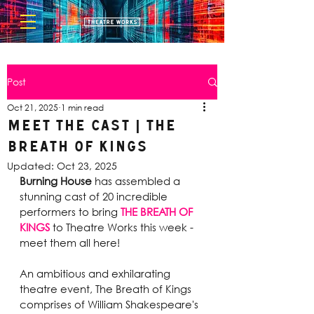
Post
Oct 21, 2025
1 min read
Meet the Cast | The
Breath of Kings
Updated:
Oct 23, 2025
Burning House
 has assembled a 
stunning cast of 20 incredible 
performers to bring 
THE BREATH OF 
KINGS
to Theatre Works this week - 
meet them all here!
An ambitious and exhilarating 
theatre event, The Breath of Kings 
comprises of William Shakespeare's 