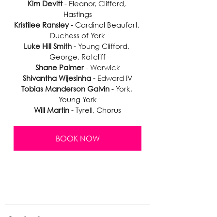
Kim Devitt
 - Eleanor, Clifford, 
Hastings
Kristilee Ransley
 - Cardinal Beaufort, 
Duchess of York
Luke Hill Smith 
- Young Clifford, 
George, Ratcliff
Shane Palmer
 - Warwick
Shivantha Wijesinha
 - Edward IV
Tobias Manderson Galvin
 - York, 
Young York
Will Martin
 - Tyrell, Chorus
BOOK NOW