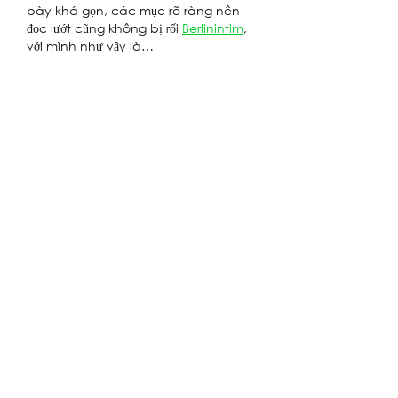
bày khá gọn, các mục rõ ràng nên 
đọc lướt cũng không bị rối 
Berlinintim
, 
với mình như vậy là…
Show More
Like
Reply