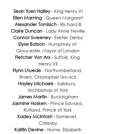
Sean Yuen Halley
 - King Henry VI
Ellen Marning
 - Queen Margaret
Alexander Tomisich 
- Richard III
Claire Duncan
 - Lady Anne Neville
Connor Sweeney
 - Exeter, Derby
Elyse Batson
 - Humphrey of 
Gloucester, Mayor of London
Fletcher Von Arx
 - Suffolk, King 
Henry VII
Flynn Lhuede
 - Northumberland, 
Rivers, Christopher Urswick
Hayley Michaels
 - Salisbury, 
Archbishop of York
James Martin
 - Buckingham
Jasmine Hosken
 - Prince Edward, 
Rutland, Prince of York
Kadey McIntosh
 - Somerset, 
Catesby
Kaitlin Devine
 - Hume, Elizabeth