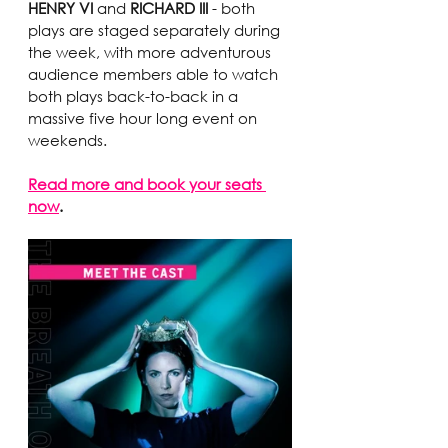
HENRY VI 
and 
RICHARD III
 - both 
plays are staged separately during 
the week, with more adventurous 
audience members able to watch 
both plays back-to-back in a 
massive five hour long event on 
weekends.
Read more and book your seats 
now
.