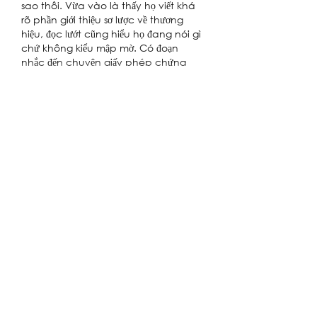
sao thôi. Vừa vào là thấy họ viết khá 
rõ phần giới thiệu sơ lược về thương 
hiệu, đọc lướt cũng hiểu họ đang nói gì 
chứ không kiểu mập mờ. Có đoạn 
nhắc đến chuyện giấy phép chứng 
chỉ quốc tế nên…
Show More
Like
Reply
nolafo.wle156+abc123
Jul 10
7j777
 showed up in a thread and I 
ended up poking around for a 
minute just to see how the site feels. I 
wasn’t trying to dive into any of the 
content, more like a quick “is this 
place a mess or not” check. The 
navigation caught my eye first 
because it’s actually easy to notice 
where the main menus are, so I 