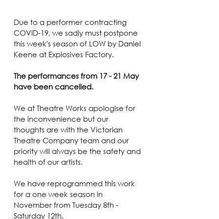
Due to a performer contracting 
COVID-19, we sadly must postpone 
this week's season of LOW by Daniel 
Keene at Explosives Factory.
The performances from 17 - 21 May 
have been cancelled.
We at Theatre Works apologise for 
the inconvenience but our 
thoughts are with the Victorian 
Theatre Company team and our 
priority will always be the safety and 
health of our artists. 
We have reprogrammed this work 
for a one week season in 
November from Tuesday 8th - 
Saturday 12th. 