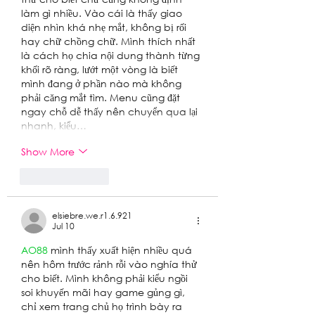
làm gì nhiều. Vào cái là thấy giao 
diện nhìn khá nhẹ mắt, không bị rối 
hay chữ chồng chữ. Mình thích nhất 
là cách họ chia nội dung thành từng 
khối rõ ràng, lướt một vòng là biết 
mình đang ở phần nào mà không 
phải căng mắt tìm. Menu cũng đặt 
ngay chỗ dễ thấy nên chuyển qua lại 
nhanh, kiểu…
Show More
Like
Reply
elsiebre.we.r1.6.921
Jul 10
AO88
 mình thấy xuất hiện nhiều quá 
nên hôm trước rảnh rỗi vào nghía thử 
cho biết. Mình không phải kiểu ngồi 
soi khuyến mãi hay game gủng gì, 
chỉ xem trang chủ họ trình bày ra 