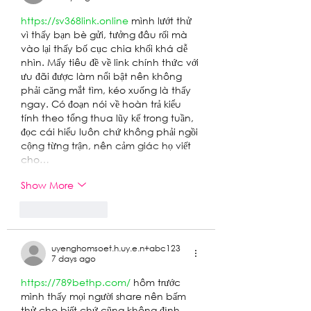
https://sv368link.online
 mình lướt thử 
vì thấy bạn bè gửi, tưởng đâu rối mà 
vào lại thấy bố cục chia khối khá dễ 
nhìn. Mấy tiêu đề về link chính thức với 
ưu đãi được làm nổi bật nên không 
phải căng mắt tìm, kéo xuống là thấy 
ngay. Có đoạn nói về hoàn trả kiểu 
tính theo tổng thua lũy kế trong tuần, 
đọc cái hiểu luôn chứ không phải ngồi 
cộng từng trận, nên cảm giác họ viết 
cho…
Show More
Like
Reply
uyenghomsoet.h.uy.e.n+abc123
7 days ago
https://789bethp.com/
 hôm trước 
mình thấy mọi người share nên bấm 
thử cho biết chứ cũng không định 